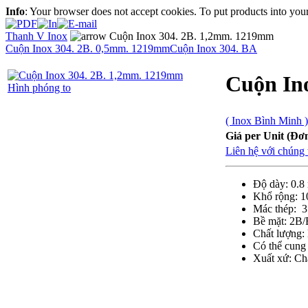
Info
: Your browser does not accept cookies. To put products into you
Thanh V Inox
Cuộn Inox 304. 2B. 1,2mm. 1219mm
Cuộn Inox 304. 2B. 0,5mm. 1219mm
Cuộn Inox 304. BA
Cuộn In
Hình phóng to
( Inox Bình Minh )
Giá per Unit (Đơn
Liên hệ với chúng 
Độ dày: 0.8
Khổ rộng: 
Mác thép: 3
Bề mặt: 2B
Chất lượng: 
Có thể cung 
Xuất xứ: Ch