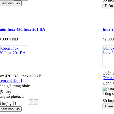
Số lượ
uộn Inox 430.Inox 201 BA
Inox 2
8 000 VNĐ
42 00
Cuộn I
nox 430. BA. Inox 430 2B
[Xem ch
em chi tiết...]
Đánh g
nh giá trung bình:
Tổng s
ổng số phiếu: 1
Số lượ
ố lượng: