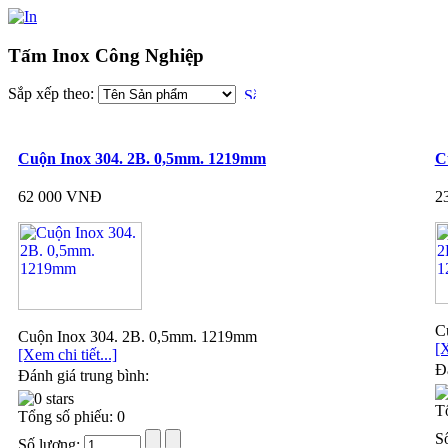
Tấm Inox Công Nghiệp
Sắp xếp theo:
Cuộn Inox 304. 2B. 0,5mm. 1219mm
C
62 000 VNĐ
2
C
Cuộn Inox 304. 2B. 0,5mm. 1219mm
[X
[Xem chi tiết...]
Đá
Đánh giá trung bình:
T
Tổng số phiếu: 0
S
Số lượng: