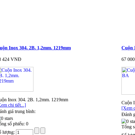
uộn Inox 304. 2B. 1,2mm. 1219mm
Cuộn 
3 424 VNĐ
67 00
uộn Inox 304. 2B. 1,2mm. 1219mm
Cuộn 
em chi tiết...]
[Xem ch
nh giá trung bình:
Đánh g
ổng số phiếu: 0
Tổng s
ố lượng: