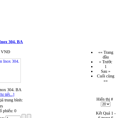
Inox 304. BA
0 VNĐ
«« Trang
đầu
« Trước
1
Sau »
Cuối cùng
»»
Inox 304. BA
i tiết...]
Hiển thị #
iá trung bình:
ố phiếu: 0
Kết Quả 1 -
6 trong 6