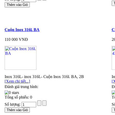
Cuộn Inox 316l. BA
C
110 000 VNĐ
2
Inox 316L- inox 316L- Cuộn Inox 316l. BA, 2B
I
[Xem chi tiết...]
[X
Đánh giá trung bình:
Đá
Tổng số phiếu: 0
T
Số lượng:
S